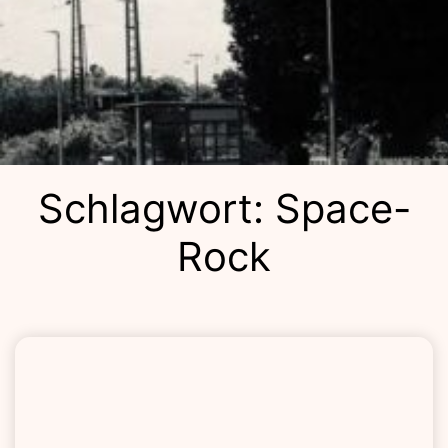
Kulturba
Schlagwort:
Space-
Rock
Lolla