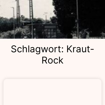
Kulturba
Schlagwort:
Kraut-
Rock
Lolla