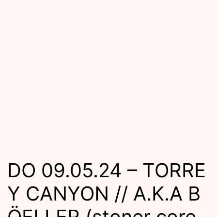
DO 09.05.24 – TORRE
Y CANYON // A.K.A B
ÖELLER (stoner core,