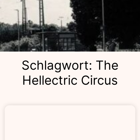
Kulturba
Schlagwort:
The
Hellectric Circus
Lolla