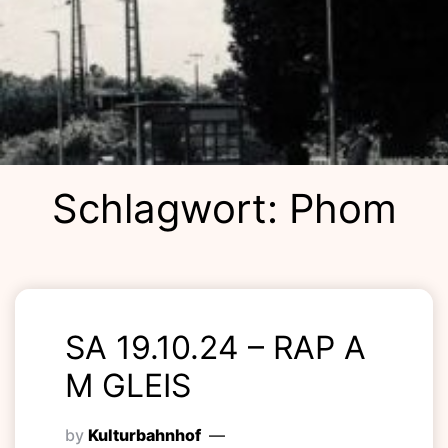
Kulturba
Schlagwort:
Phom
Lolla
SA 19.10.24 – RAP A
M GLEIS
by
Kulturbahnhof