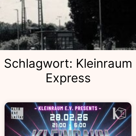
Kulturba
Schlagwort:
Kleinraum
Express
Lolla