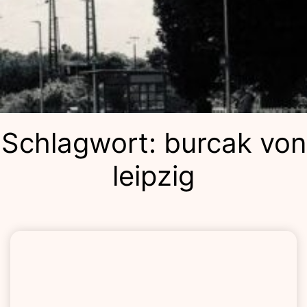
Kulturba
Schlagwort:
burcak von
leipzig
Lolla