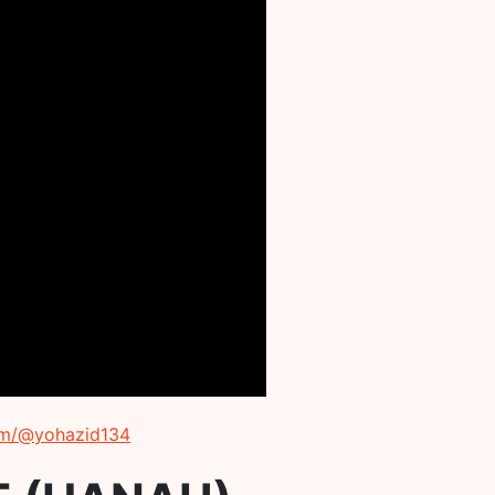
om/@yohazid134