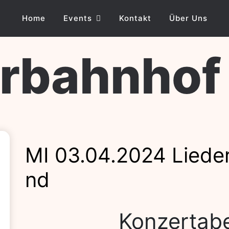
Home
Events
Kontakt
Über Uns
ahnhof Lo
MI 03.04.2024 Lied
nd
Konzertabe