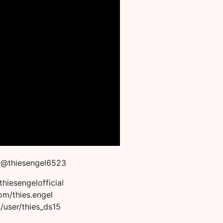
/@thiesengel6523
iesengelofficial
om/thies.engel
/user/thies_ds15