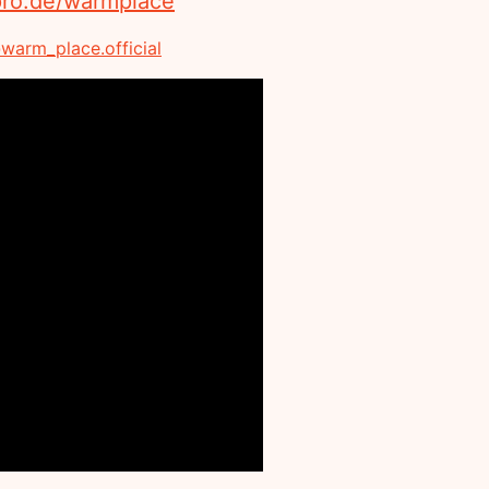
pro.de/warmplace
arm_place.official