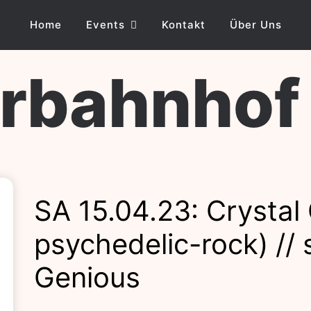
Home
Events
Kontakt
Über Uns
ahnhof Lo
SA 15.04.23: Crystal 
psychedelic-rock) //
Genious