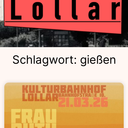
Kulturba
Schlagwort:
gießen
Lolla